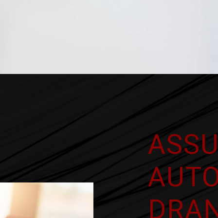
ASS
AUTO
DRA