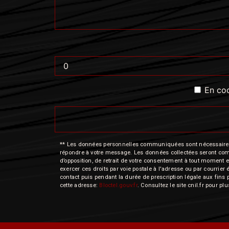
En coc
** Les données personnelles communiquées sont nécessaires aux
répondre à votre message. Les données collectées seront commun
d’opposition, de retrait de votre consentement à tout moment e
exercer ces droits par voie postale à l'adresse ou par courrie
contact puis pendant la durée de prescription légale aux fins 
cette adresse:
Bloctel.gouv.fr
. Consultez le site cnil.fr pour pl