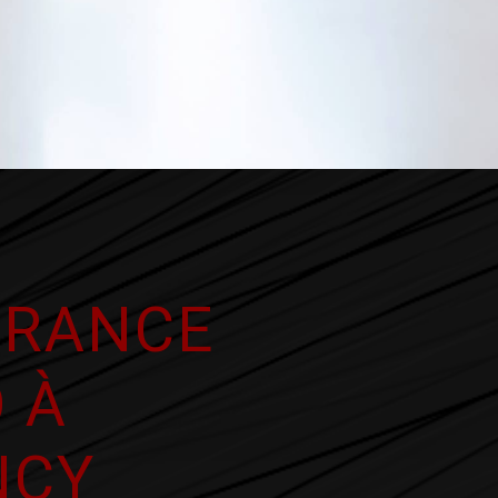
URANCE
 À
NCY