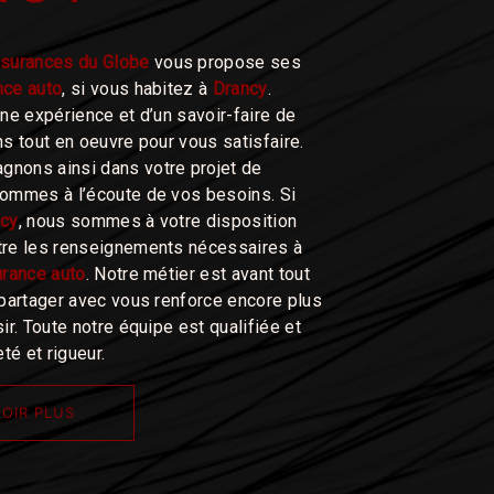
surances du Globe
vous propose ses
nce auto
, si vous habitez à
Drancy
.
une expérience et d’un savoir-faire de
ns tout en oeuvre pour vous satisfaire.
nons ainsi dans votre projet de
ommes à l’écoute de vos besoins. Si
ncy
, nous sommes à votre disposition
tre les renseignements nécessaires à
rance auto
. Notre métier est avant tout
 partager avec vous renforce encore plus
ir. Toute notre équipe est qualifiée et
té et rigueur.
OIR PLUS