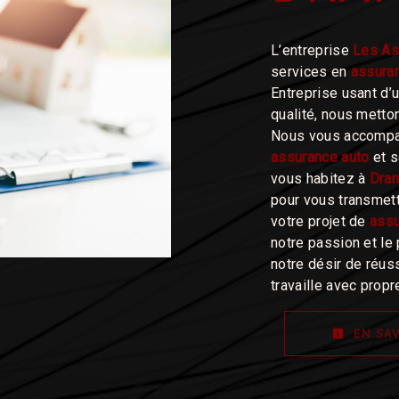
L’entreprise
Les As
services en
assura
Entreprise usant d’
qualité, nous metto
Nous vous accompag
assurance auto
et s
vous habitez à
Dra
pour vous transmet
votre projet de
assu
notre passion et le
notre désir de réuss
travaille avec propre
EN SAV