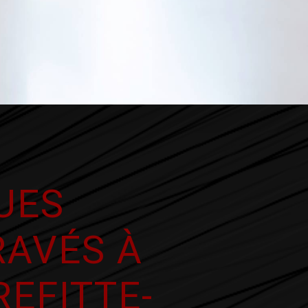
UES
AVÉS À
REFITTE-