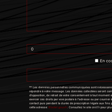
En coc
** Les données personnelles communiquées sont nécessaires aux
répondre à votre message. Les données collectées seront commun
d’opposition, de retrait de votre consentement à tout moment e
exercer ces droits par voie postale à l'adresse ou par courrie
contact puis pendant la durée de prescription légale aux fins 
cette adresse:
Bloctel.gouv.fr
. Consultez le site cnil.fr pour pl