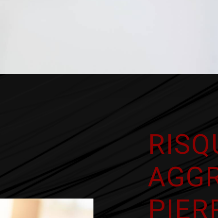
RISQ
AGGR
PIER