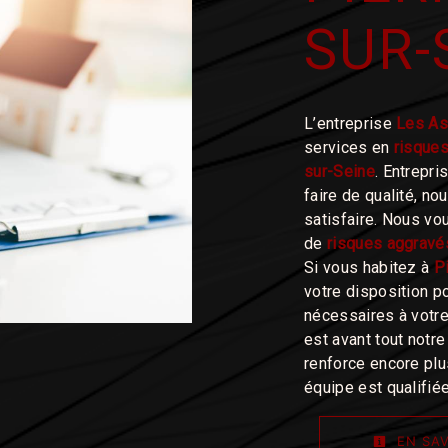
SUR-
L’entreprise
Les As
services en
risque
sur-Seine
. Entrepri
faire de qualité, n
satisfaire. Nous vo
de
risques aggravé
Si vous habitez à
P
votre disposition p
nécessaires à votre
est avant tout notr
renforce encore plus
équipe est qualifiée
EN SAV