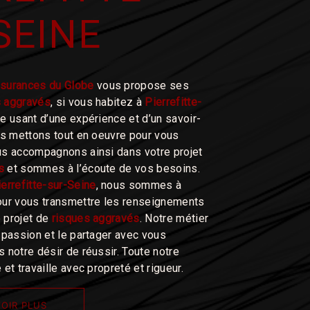
SEINE
surances du Globe
vous propose ses
s aggravés
, si vous habitez à
Pierrefitte-
se usant d’une expérience et d’un savoir-
ous mettons tout en oeuvre pour vous
us accompagnons ainsi dans votre projet
s
et sommes à l’écoute de vos besoins.
ierrefitte-sur-Seine
, nous sommes à
our vous transmettre les renseignements
 projet de
risques aggravés
. Notre métier
e passion et le partager avec vous
 notre désir de réussir. Toute notre
 et travaille avec propreté et rigueur.
OIR PLUS