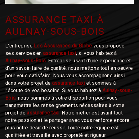
ASSURANCE TAXI À
AULNAY-SOUS-BOIS
L’entreprise
Les Assurances du Globe
vous propose
ses services en
assurance taxi
, si vous habitez à
Aulnay-sous-Bois
. Entreprise usant d’une expérience et
d’un savoir-faire de qualité, nous mettons tout en oeuvre
pour vous satisfaire. Nous vous accompagnons ainsi
dans votre projet de
assurance taxi
et sommes à
l’écoute de vos besoins. Si vous habitez à
Aulnay-sous-
Bois
, nous sommes à votre disposition pour vous
transmettre les renseignements nécessaires à votre
projet de
assurance taxi
. Notre métier est avant tout
notre passion et le partager avec vous renforce encore
plus notre désir de réussir. Toute notre équipe est
qualifiée et travaille avec propreté et rigueur.