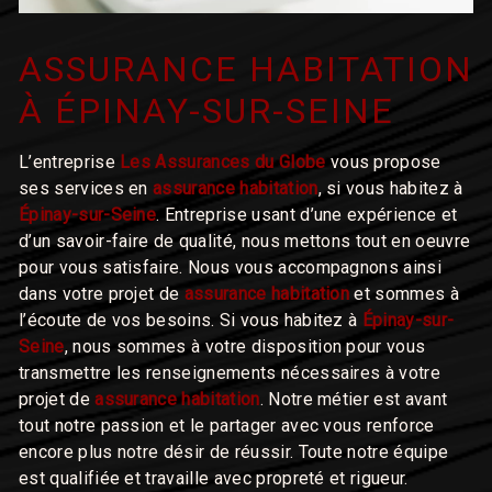
ASSURANCE HABITATION
À ÉPINAY-SUR-SEINE
L’entreprise
Les Assurances du Globe
vous propose
ses services en
assurance habitation
, si vous habitez à
Épinay-sur-Seine
. Entreprise usant d’une expérience et
d’un savoir-faire de qualité, nous mettons tout en oeuvre
pour vous satisfaire. Nous vous accompagnons ainsi
dans votre projet de
assurance habitation
et sommes à
l’écoute de vos besoins. Si vous habitez à
Épinay-sur-
Seine
, nous sommes à votre disposition pour vous
transmettre les renseignements nécessaires à votre
projet de
assurance habitation
. Notre métier est avant
tout notre passion et le partager avec vous renforce
encore plus notre désir de réussir. Toute notre équipe
est qualifiée et travaille avec propreté et rigueur.