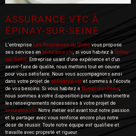
ASSURANCE VTC À
ÉPINAY-SUR-SEINE
L’entreprise
Les Assurances du Globe
vous propose
ses services en
assurance vtc
, si vous habitez à
Épinay-
sur-Seine
. Entreprise usant d’une expérience et d’un
savoir-faire de qualité, nous mettons tout en oeuvre
pour vous satisfaire. Nous vous accompagnons ainsi
dans votre projet de
assurance vtc
et sommes à l’écoute
de vos besoins. Si vous habitez à
Épinay-sur-Seine
,
nous sommes à votre disposition pour vous transmettre
les renseignements nécessaires à votre projet de
assurance vtc
. Notre métier est avant tout notre passion
et le partager avec vous renforce encore plus notre
désir de réussir. Toute notre équipe est qualifiée et
travaille avec propreté et rigueur.