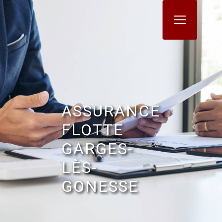
Panneau de gestion des cookies
ASSURANCE
FLOTTE
GARGES-
LÈS-
GONESSE