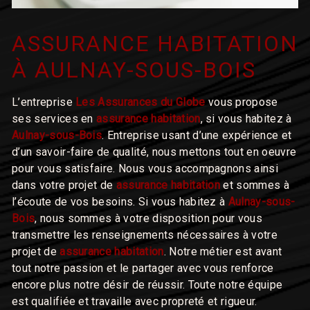
ASSURANCE HABITATION
À AULNAY-SOUS-BOIS
L’entreprise
Les Assurances du Globe
vous propose
ses services en
assurance habitation
, si vous habitez à
Aulnay-sous-Bois
. Entreprise usant d’une expérience et
d’un savoir-faire de qualité, nous mettons tout en oeuvre
pour vous satisfaire. Nous vous accompagnons ainsi
dans votre projet de
assurance habitation
et sommes à
l’écoute de vos besoins. Si vous habitez à
Aulnay-sous-
Bois
, nous sommes à votre disposition pour vous
transmettre les renseignements nécessaires à votre
projet de
assurance habitation
. Notre métier est avant
tout notre passion et le partager avec vous renforce
encore plus notre désir de réussir. Toute notre équipe
est qualifiée et travaille avec propreté et rigueur.