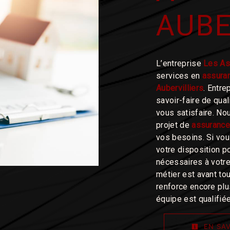
AUBE
L’entreprise
Les As
services en
assuran
Aubervilliers
. Entre
savoir-faire de qua
vous satisfaire. N
projet de
assurance
vos besoins. Si vo
votre disposition p
nécessaires à votre
métier est avant to
renforce encore plus
équipe est qualifiée
EN SAV