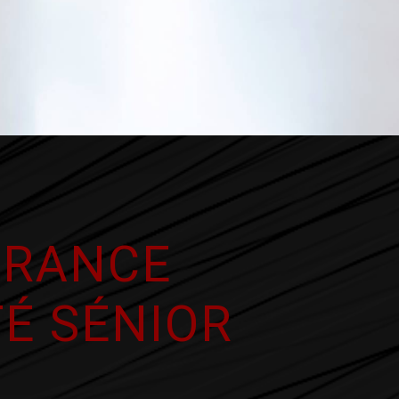
URANCE
É SÉNIOR