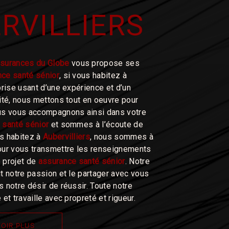
RVILLIERS
surances du Globe
vous propose ses
ce santé sénior
, si vous habitez à
prise usant d’une expérience et d’un
lité, nous mettons tout en oeuvre pour
ous vous accompagnons ainsi dans votre
 santé sénior
et sommes à l’écoute de
us habitez à
Aubervilliers
, nous sommes à
our vous transmettre les renseignements
 projet de
assurance santé sénior
. Notre
ut notre passion et le partager avec vous
 notre désir de réussir. Toute notre
 et travaille avec propreté et rigueur.
OIR PLUS