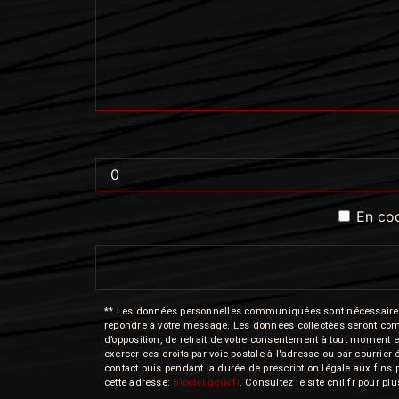
En coc
** Les données personnelles communiquées sont nécessaires aux
répondre à votre message. Les données collectées seront commun
d’opposition, de retrait de votre consentement à tout moment e
exercer ces droits par voie postale à l'adresse ou par courrie
contact puis pendant la durée de prescription légale aux fins 
cette adresse:
Bloctel.gouv.fr
. Consultez le site cnil.fr pour pl