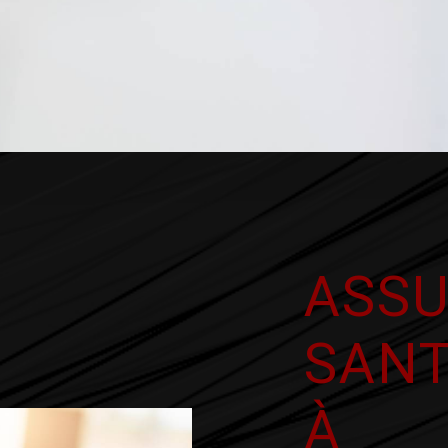
ASS
SANT
À